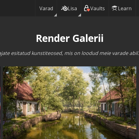
Varad
Lisa
Vaults
Learn
Render Galerii
ate esitatud kunstiteosed, mis on loodud meie varade abil.