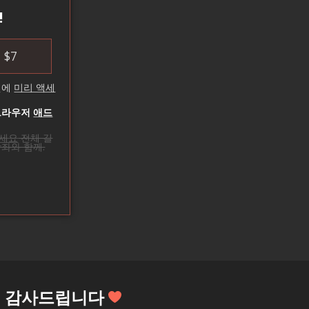
!
$
7
셋에
미리 액세
브라우저
애드
우세요
전체 길
좌와 함께.
 감사드립니다