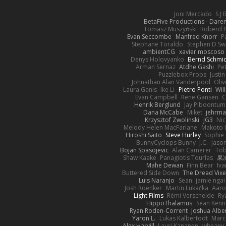
Joni Mercado
S J
BetaFive Productions - Dar
Tomasz Muszyński
Roberd 
Evan Seccombe
Manfred Knorr
P
Stephane Toraldo
Stephen D Sw
ambientCG
xavier moscoso
Denys Holovyanko
Bernd Schmi
Arman Sernaz
Atdhe Gashi
Pe
Puzzlebox Props
Justin
Johnathan Alan Vanderpool
Oliv
Laura Ganis
Ike Li
Pietro Ponti
Wil
Evan Campbell
Rene Gansen
C
Henrik Berglund
Jay Piboontum
Dana McCabe
Miket
jehrma
Krzysztof Zwolinski
JG3
Nic
Melody Helen MacFarlane
Makoto 
Hiroshi Saito
Steve Hurley
Sophie 
BunnyCyclops Bunny
J.C.
Jason
Bojan Spasojevic
Alan Camerer
Tob
Shaw Kaake
Panagiotis Tourlas
果冻
Mahe Dewan
Finn Bear
Iv
Buttered Side Down
The Dread Vixe
Luis Naranjo
Sean
jamie ngai 
Josh Roenker
Martin Lukačka
Aaro
Light Films
Rémi Verschelde
Ry
HippoThalamus
Sean Kenn
Ryan Roden-Corrent
Joshua Albe
Yaron L.
Lukas Kalbertodt
Marc
Alex Harvill
Lauri Kananen
wheany