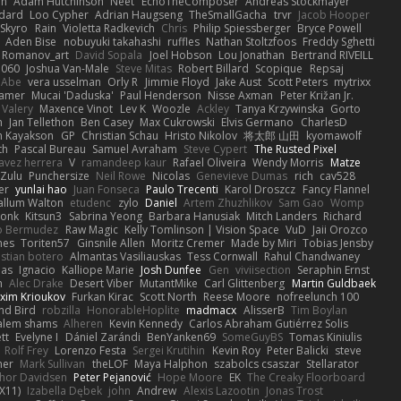
en
Adam Hutchinson
Neet
EchoTheComposer
Andreas Stockmayer
dard
Loo Cypher
Adrian Haugseng
TheSmallGacha
trvr
Jacob Hooper
Skyro
Rain
Violetta Radkevich
Chris
Philip Spiessberger
Bryce Powell
Aden Bise
nobuyuki takahashi
ruffles
Nathan Stoltzfoos
Freddy Sghetti
 Romanov_art
David Sopala
Joel Hobson
Lou Jonathan
Bertrand RIVEILL
1060
Joshua Van-Male
Steve Mitas
Robert Billard
Scopique
Repsaj
 Abe
vera usselman
Orly R
Jimmie Floyd
Jake Aust
Scott Peters
mytrixx
ramer
Mucai 'Daduska'
Paul Henderson
Nisse Axman
Peter Križan Jr.
Valery
Maxence Vinot
Lev K
Woozle
Ackley
Tanya Krzywinska
Gorto
n
Jan Tellethon
Ben Casey
Max Cukrowski
Elvis Germano
CharlesD
 Kayakson
GP
Christian Schau
Hristo Nikolov
将太郎 山田
kyomawolf
th
Pascal Bureau
Samuel Avraham
Steve Cypert
The Rusted Pixel
avez herrera
V
ramandeep kaur
Rafael Oliveira
Wendy Morris
Matze
nZulu
Punchersize
Neil Rowe
Nicolas
Genevieve Dumas
rich
cav528
er
yunlai hao
Juan Fonseca
Paulo Trecenti
Karol Droszcz
Fancy Flannel
allum Walton
etudenc
zylo
Daniel
Artem Zhuzhlikov
Sam Gao
Womp
Monk
Kitsun3
Sabrina Yeong
Barbara Hanusiak
Mitch Landers
Richard
o Bermudez
Raw Magic
Kelly Tomlinson | Vision Space
VuD
Jaii Orozco
mes
Toriten57
Ginsnile Allen
Moritz Cremer
Made by Miri
Tobias Jensby
stian botero
Almantas Vasiliauskas
Tess Cornwall
Rahul Chandwaney
las
Ignacio
Kalliope Marie
Josh Dunfee
Gen
viviisection
Seraphin Ernst
n
Alec Drake
Desert Viber
MutantMike
Carl Glittenberg
Martin Guldbaek
xim Krioukov
Furkan Kirac
Scott North
Reese Moore
nofreelunch 100
nd Bird
robzilla
HonorableHoplite
madmacx
AlisserB
Tim Boylan
alem shams
Alheren
Kevin Kennedy
Carlos Abraham Gutiérrez Solis
tt
Evelyne I
Dániel Zarándi
BenYanken69
SomeGuyBS
Tomas Kiniulis
Rolf Frey
Lorenzo Festa
Sergei Krutihin
Kevin Roy
Peter Balicki
steve
ner
Mark Sullivan
theLOF
Maya Halphon
szabolcs csaszar
Stellarator
hor Davidsen
Peter Pejanović
Hope Moore
EK
The Creaky Floorboard
X11)
Izabella Dębek
john
Andrew
Alexis Lazootin
Jonas Trost