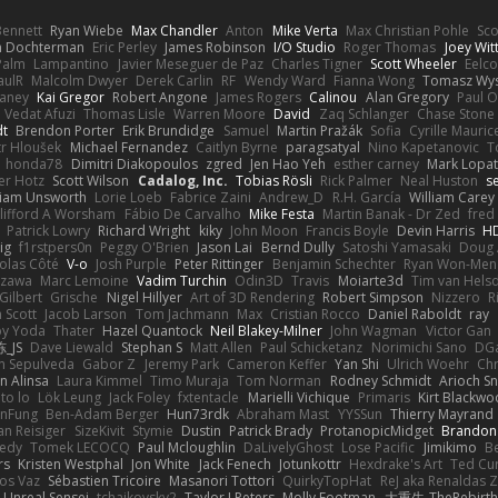
 Bennett
Ryan Wiebe
Max Chandler
Anton
Mike Verta
Max Christian Pohle
Sc
en Dochterman
Eric Perley
James Robinson
I/O Studio
Roger Thomas
Joey Wi
Palm
Lampantino
Javier Meseguer de Paz
Charles Tigner
Scott Wheeler
Eelco
aulR
Malcolm Dwyer
Derek Carlin
RF
Wendy Ward
Fianna Wong
Tomasz Wys
aney
Kai Gregor
Robert Angone
James Rogers
Calinou
Alan Gregory
Paul O
Vedat Afuzi
Thomas Lisle
Warren Moore
David
Zaq Schlanger
Chase Stone
dt
Brendon Porter
Erik Brundidge
Samuel
Martin Pražák
Sofia
Cyrille Mauric
tr Hloušek
Michael Fernandez
Caitlyn Byrne
paragsatyal
Nino Kapetanovic
T
honda78
Dimitri Diakopoulos
zgred
Jen Hao Yeh
esther carney
Mark Lopa
er Hotz
Scott Wilson
Cadalog, Inc.
Tobias Rösli
Rick Palmer
Neal Huston
s
liam Unsworth
Lorie Loeb
Fabrice Zaini
Andrew_D
R.H. García
William Carey
lifford A Worsham
Fábio De Carvalho
Mike Festa
Martin Banak - Dr Zed
fred
Patrick Lowry
Richard Wright
kiky
John Moon
Francis Boyle
Devin Harris
HD
ig
f1rstpers0n
Peggy O'Brien
Jason Lai
Bernd Dully
Satoshi Yamasaki
Doug 
olas Côté
V-o
Josh Purple
Peter Rittinger
Benjamin Schechter
Ryan Won-Men
Izawa
Marc Lemoine
Vadim Turchin
Odin3D
Travis
Moiarte3d
Tim van Hels
Gilbert
Grische
Nigel Hillyer
Art of 3D Rendering
Robert Simpson
Nizzero
R
 Scott
Jacob Larson
Tom Jachmann
Max
Cristian Rocco
Daniel Raboldt
ray
y Yoda
Thater
Hazel Quantock
Neil Blakey-Milner
John Wagman
Victor Gan
_JS
Dave Liewald
Stephan S
Matt Allen
Paul Schicketanz
Norimichi Sano
DGa
an Sepulveda
Gabor Z
Jeremy Park
Cameron Keffer
Yan Shi
Ulrich Woehr
Chr
n Alinsa
Laura Kimmel
Timo Muraja
Tom Norman
Rodney Schmidt
Arioch 
to lo
Lök Leung
Jack Foley
fxtentacle
Marielli Vichique
Primaris
Kirt Blackw
nFung
Ben-Adam Berger
Hun73rdk
Abraham Mast
YYSSun
Thierry Mayrand
an Reisiger
SizeKivit
Stymie
Dustin
Patrick Brady
ProtanopicMidget
Brandon
edy
Tomek LECOCQ
Paul Mcloughlin
DaLivelyGhost
Lose Pacific
Jimikimo
B
rs
Kristen Westphal
Jon White
Jack Fenech
Jotunkottr
Hexdrake's Art
Ted Cur
os Vaz
Sébastien Tricoire
Masanori Tottori
QuirkyTopHat
ReJ aka Renaldas 
Unreal Sensei
tchaikovsky2
Taylor J Peters
Molly Footman
大重生-TheRebirth