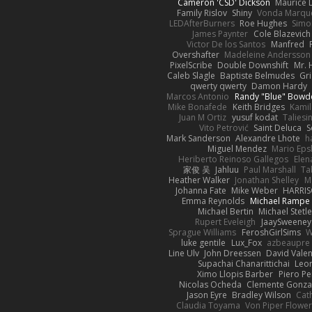
Cameron 'CSD' Dickson
Maurice 
Family Rislov
Shiny
Vonda Marqu
LEDAfterBurners
Roe Hughes
Simo
James Paynter
Cole Blazevich
Victor De los Santos
Manfred
Overshafter
Madeleine Andersson
PixelScribe
Double Downshift
Mr. 
Caleb Slagle
Baptiste Belmudes
Gr
qwerty qwerty
Damon Hardy
Marcos Antonio
Randy "Blue" Bowd
Mike Bonafede
Keith Bridges
Kami
Juan M Ortiz
yusuf kodat
Taliesi
Vito Petrović
Saint Deluca
S
Mark Sanderson
Alexandre Lhote
h
Miguel Mendez
Mario Eps
Heriberto Reinoso Gallegos
Elen
家俊 吴
Jahluu
Paul Marshall
Ta
Heather Walker
Jonathan Shelley
Ma
Johanna Fate
Mike Weber
HARRIS
Emma Reynolds
Michael Rampe
Michael Bertin
Michael Stetle
Rupert Eveleigh
JaaySweeney
Sprague Williams
FeroshGirlSims
W
luke gentile
Lux_Fox
azbeaupre
Line Ulv
John Dreessen
David Valen
Supachai Chanarittichai
Leo
Ximo Llopis Barber
Piero Pe
Nicolas Ocheda
Clemente Gonza
Jason Eyre
Bradley Wilson
Cat
Claudia Toyama
Von Piper Flowe