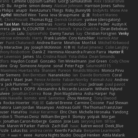
arano
Caffeine Oppsum Games
Giorgi Samukashvili
Alex Tsiskarishvili
cD
Bu
Angelie
simon dewey
Alastair Johnson
Harrison Jones
Saihou
n Philips
anaptr
RenAzuma's Things
Risky_Bunny98
EndyArts
Mone Ane
 Apffel
Mitchell Winn
Tania
Ieva Straupmane
金 康
Robert Marino
无
Chris Priscott
Thomas Rigg
Derrick Graham
yankee (derogatory)
he Taxi Man
Robert Contreras
Azerta
HoboGod
Steve Pedler
Austyn K
rrera
Jazza
N_COUNTER
Artem Beitsch
Iryna Osadcha
Diran Bebekian
ory Cook
Lulu
ExplorePolo
Danny Taurus
kay
Christian Forsgren
Venky
ntrose edmonds
Harry
Frank Lundin
Cory Kutschker
Harnick Atur
zer
Punit Chaturvedi
Andrew Barrie
Minehow
Mon1k4
Mitchell Kirkwood
y Interactive
Jay
Joseph McKinnon
지후 이
Rafael Jimenez
Colin Langley
thony Rosbottom
Danik Z
Herminia Alexandra Franco Parra
Hunter R
er Levenson
James
Ma. Cristina Risoli
Yota chiba
Dean Simonds
dfors
Haydon Costall
Gonzako
Tim Winkelmann
Joel Green
Cody Chow
stine
Gray
Someone Anyone
sonal
Peter Page
Saturnis#6115
Maximino Huertas Vila
Shansen
Pureon
Rinalds Miļicins
Monica Pirvu
ter Siemens
Ben Berntsen
Nananekoko
Ian
Davide Bortoletti
Coral
itham i
Maet
Jean
Fenice Ardente
Fabian Norrby
Fatimah Aziz
Andrew
ra
Jack Plummer
Temple Simpson
Jonathan Diaz
Jadriaan
paul paviot
air JL
chen li
OOPS!
Alessandro & Riccardo Lazzarin
Wilhelm Nylund
Mulwee
Jonathan Correa
Rose
Jhon Magdalena
Aisha Harper
Fuji
Nikki Navaille
komito
emil
Saintetixx
Zhou Weitong
Tony Elwood
a
Rockie Hoerter
鸿彬 邱
Gabriel Brenne
Carmine Ciccone
Paul Shewan
matora
Liam Jordan
Masanyao
Andreas Gohl
TheThomasTrainzUser
ouser
HanaYou
Hakar Kerarmor
Elric Chen
Michelle Hironaka
Yandong
rdon S
Thomas Deisz
William Bergen II
Slompy
yotpak
Morgan
k
Jonathan Caron-Roberge
Gaston
Jose Luis
seryong kim
till toe
nie
Marvin W Parker
Patrick
Zach Ball
Isaac
katren wood
Deek_Blue
Fizzle
Lukas Ess
andrea cerini
Keerthi Pachala
Benjamin Learmonth
Pzit
✧ 𝔪𝔞𝔯𝔦 ✧
eeee
Aurora Nights Studio
Dougal Henken
Attila Malarik