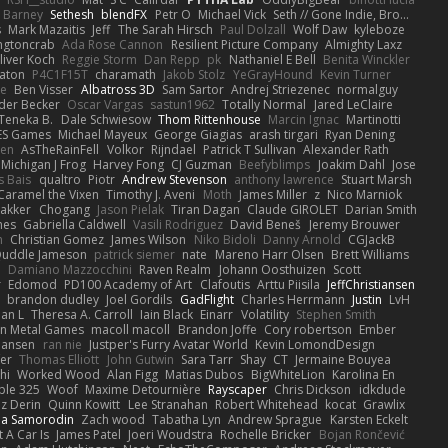
Barney
Sethesh
blendFX
Petr O
Michael Vick
Seth // Gone Indie, Bro...
s
Mark Mazaitis
Jeff
The Sarah Hirsch
Paul Dolzall
Wolf Daw
kyleboze
ingtoncrab
Ada Rose Cannon
Resilient Picture Company
Almighty Laxz
liver Koch
Reggie Storm
Dan Repp
pk
Nathaniel E Bell
Benita Winckler
aton
P4C1F15T
charamath
Jakob Stolz
YeGrayHound
Kevin Turner
se
Ben Visser
Albatross 3D
Sam Sartor
Andrej Striezenec
normalguy
der Becker
Oscar Vargas
sastun1962
Totally Normal
Jared LeClaire
Teneka B.
Dale Schwiesow
Thom Rittenhouse
Marcin Ignac
Martinotti
ES Games
Michael Mayeux
George Giagias
arash tirgari
Ryan Dening
len
AsTheRainFell
Volkor
Rijndael
Patrick T Sullivan
Alexander Rath
Michigan J Frog
Harvey Fong
CJ Guzman
Beefyblimps
Joakim Dahl
Jose
s Bais
qualtro
Piotr
Andrew Stevenson
anthony lawrence
Stuart Marsh
Caramel the Vixen
Timothy J. Aveni
Moth
James Miller
z
Nico Marniok
akker
Chogang
Jason Pielak
Tiran Dagan
Claude GIROLET
Darian Smith
hes
Gabriella Caldwell
Vasili Rodriguez
David Beneš
Jeremy Brouwer
n
Christian Gomez
James Wilson
Niko Bidoli
Danny Arnold
CGJackB
uddle Jameson
patrick siemer
nate
Mareno Harr Olsen
Brett Williams
d
Damiano Mazzocchini
Raven Realm
Johann Oosthuizen
Scott
r
Edomod
PD100 Academy of Art
Clafoutis
Arttu Piisila
JeffChristiansen
y
brandon dudley
Joel Gordils
GadFlight
Charles Herrmann
Justin
LvH
han L
Theresa A. Carroll
Iain Black
Einarr
Volatility
Stephen Smith
n Metal Games
macoll macoll
Brandon Joffe
Cory robertson
Ember
Hansen
ran nie
Justper's Furry Avatar World
Kevin LomondDesign
fer
Thomas Elliott
John Gutwin
Sara Tarr
Shay
CT
Jermaine Bouyea
hi
Worked Wood
Alan Figg
Matias Dubos
BigWhiteLion
Karolina En
ple 325
Woof
Maxime Detournière
Rayscaper
Chris Dickson
idkdude
z Derin
Quinn Kowitt
Lee Stranahan
Robert Whitehead
kocat
Grawlix
ha Samorodin
Zach wood
Tabatha Lyn
Andrew Sprague
Karsten Eckelt
 A Car Is
James Patel
Joeri Woudstra
Rochelle Bricker
Bojan Rončević