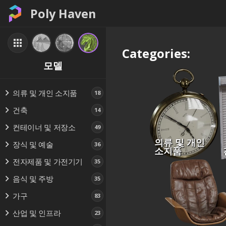
Poly Haven
Categories:
모델
의류 및 개인 소지품
18
건축
14
컨테이너 및 저장소
49
의류 및 개인
장식 및 예술
36
소지품
전자제품 및 가전기기
35
음식 및 주방
35
가구
83
산업 및 인프라
23