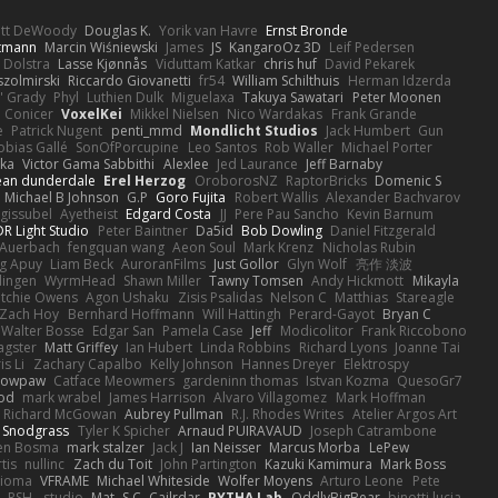
ott DeWoody
Douglas K.
Yorik van Havre
Ernst Bronde
ttmann
Marcin Wiśniewski
James
JS
KangaroOz 3D
Leif Pedersen
 Dolstra
Lasse Kjønnås
Viduttam Katkar
chris huf
David Pekarek
zolmirski
Riccardo Giovanetti
fr54
William Schilthuis
Herman Idzerda
' Grady
Phyl
Luthien Dulk
Miguelaxa
Takuya Sawatari
Peter Moonen
Conicer
VoxelKei
Mikkel Nielsen
Nico Wardakas
Frank Grande
e
Patrick Nugent
penti_mmd
Mondlicht Studios
Jack Humbert
Gun
obias Gallé
SonOfPorcupine
Leo Santos
Rob Waller
Michael Porter
tka
Victor Gama Sabbithi
Alexlee
Jed Laurance
Jeff Barnaby
ean dunderdale
Erel Herzog
OroborosNZ
RaptorBricks
Domenic S
Michael B Johnson
G.P
Goro Fujita
Robert Wallis
Alexander Bachvarov
 gissubel
Ayetheist
Edgard Costa
JJ
Pere Pau Sancho
Kevin Barnum
R Light Studio
Peter Baintner
Da5id
Bob Dowling
Daniel Fitzgerald
Auerbach
fengquan wang
Aeon Soul
Mark Krenz
Nicholas Rubin
g Apuy
Liam Beck
AuroranFilms
Just Gollor
Glyn Wolf
亮作 淡波
dingen
WyrmHead
Shawn Miller
Tawny Tomsen
Andy Hickmott
Mikayla
itchie Owens
Agon Ushaku
Zisis Psalidas
Nelson C
Matthias
Stareagle
Zach Hoy
Bernhard Hoffmann
Will Hattingh
Perard-Gayot
Bryan C
Walter Bosse
Edgar San
Pamela Case
Jeff
Modicolitor
Frank Riccobono
gster
Matt Griffey
Ian Hubert
Linda Robbins
Richard Lyons
Joanne Tai
is Li
Zachary Capalbo
Kelly Johnson
Hannes Dreyer
Elektrospy
Snowpaw
Catface Meowmers
gardeninn thomas
Istvan Kozma
QuesoGr7
ood
mark wrabel
James Harrison
Alvaro Villagomez
Mark Hoffman
Richard McGowan
Aubrey Pullman
R.J. Rhodes Writes
Atelier Argos Art
 Snodgrass
Tyler K Spicher
Arnaud PUIRAVAUD
Joseph Catrambone
en Bosma
mark stalzer
Jack J
Ian Neisser
Marcus Morba
LePew
tis
nullinc
Zach du Toit
John Partington
Kazuki Kamimura
Mark Boss
Zioma
VFRAME
Michael Whiteside
Wolfer Moyens
Arturo Leone
Pete
RSH__studio
Mat
S C
Cailrdar
PYTHA Lab
OddlyBigBear
binotti lucia