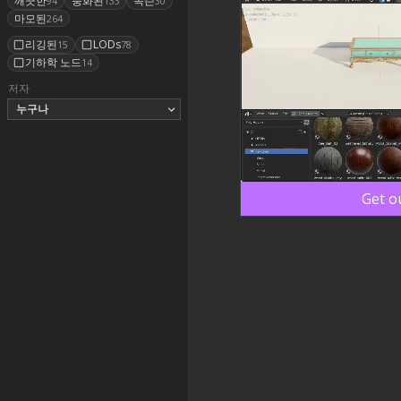
깨끗한
풍화된
녹슨
94
133
30
마모된
264
리깅된
LODs
15
78
기하학 노드
14
저자
누구나
Get o