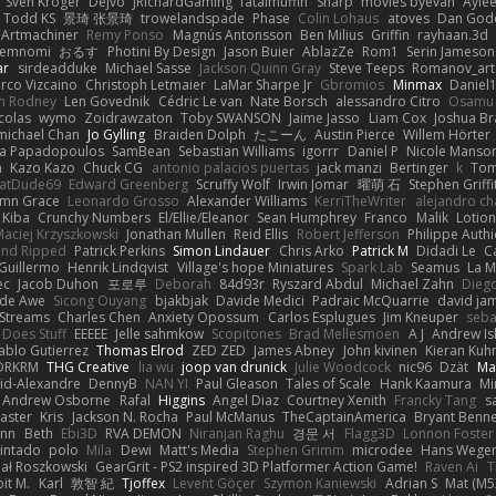
Sven Kröger
Dejvo
JRichardGaming
fatalmuffin
Sharp
movies byevan
Ayle
Todd KS
景琦 张景琦
trowelandspade
Phase
Colin Lohaus
atoves
Dan God
Artmachiner
Remy Ponso
Magnús Antonsson
Ben Milius
Griffin
rayhaan.3d
emnomi
おるす
Photini By Design
Jason Buier
AblazZe
Rom1
Serin Jameson
ar
sirdeadduke
Michael Sasse
Jackson Quinn Gray
Steve Teeps
Romanov_art
rco Vizcaino
Christoph Letmaier
LaMar Sharpe Jr
Gbromios
Minmax
Daniel
im Rodney
Len Govednik
Cédric Le van
Nate Borsch
alessandro Citro
Osamu
colas
wymo
Zoidrawzaton
Toby SWANSON
Jaime Jasso
Liam Cox
Joshua B
michael Chan
Jo Gylling
Braiden Dolph
たこーん
Austin Pierce
Willem Hörter
na Papadopoulos
SamBean
Sebastian Williams
igorrr
Daniel P
Nicole Manso
n
Kazo Kazo
Chuck CG
antonio palacios puertas
jack manzi
Bertinger
k
Tom
atDude69
Edward Greenberg
Scruffy Wolf
Irwin Jomar
曜萌 石
Stephen Griffi
mn Grace
Leonardo Grosso
Alexander Williams
KerriTheWriter
alejandro ch
Kiba
Crunchy Numbers
El/Ellie/Eleanor
Sean Humphrey
Franco
Malik
Lotio
aciej Krzyszkowski
Jonathan Mullen
Reid Ellis
Robert Jefferson
Philippe Authi
and Ripped
Patrick Perkins
Simon Lindauer
Chris Arko
Patrick M
Didadi Le
C
Guillermo
Henrik Lindqvist
Village's hope Miniatures
Spark Lab
Seamus
La 
ec
Jacob Duhon
포로루
Deborah
84d93r
Ryszard Abdul
Michael Zahn
Dieg
de Awe
Sicong Ouyang
bjakbjak
Davide Medici
Padraic McQuarrie
david ja
Streams
Charles Chen
Anxiety Opossum
Carlos Esplugues
Jim Kneuper
seba
 Does Stuff
EEEEE
Jelle sahmkow
Scopitones
Brad Mellesmoen
A J
Andrew Is
ablo Gutierrez
Thomas Elrod
ZED ZED
James Abney
John kivinen
Kieran Kuh
DRKRM
THG Creative
lia wu
joop van drunick
Julie Woodcock
nic96
Dzät
Ma
vid-Alexandre
DennyB
NAN YI
Paul Gleason
Tales of Scale
Hank Kaamura
Mi
Andrew Osborne
Rafal
Higgins
Angel Diaz
Courtney Xenith
Francky Tang
s
Laster
Kris
Jackson N. Rocha
Paul McManus
TheCaptainAmerica
Bryant Benne
inn
Beth
Ebi3D
RVA DEMON
Niranjan Raghu
경문 서
Flagg3D
Lonnon Foster
intado
polo
Mila
Dewi
Matt's Media
Stephen Grimm
microdee
Hans Wege
ał Roszkowski
GearGrit - PS2 inspired 3D Platformer Action Game!
Raven Ai
T
it M.
Karl
敦智 紀
Tjoffex
Levent Göçer
Szymon Kaniewski
Adrian S
Mat (M5