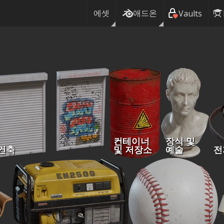
에셋
애드온
Vaults
컨테이너
장식 및
건축
및 저장소
예술
전