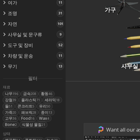
여가
11
가구
조명
31
자연
101
사무실 및 문구류
9
도구 및 장비
52
차량 및 운송
11
사무실
무기
13
필터
재료
나무
금속
황동
196
208
46
강철
플라스틱
세라믹
39
71
18
돌
콘크리트
유리
51
5
50
가죽
패브릭
종이
20
28
13
고무
Food
Wax
36
16
4
Bone
식물성 물질
2
21
Want all our a
상태