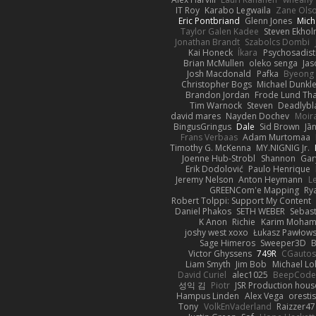
IT Roy
Karabo Legwaila
Zane Ols
Eric Pontbriand
Glenn Jones
Mich
Taylor Galen Kadee
Steven Ekho
Jonathan Brandt
Szabolcs Dombi
Kai Honeck
Íkara
Psychosadist
Brian McMullen
oleko senga
Jas
Josh Macdonald
Pafka
Byeong 
Christopher Bogs
Michael Dunkl
Brandon Jordan
Frode Lund Th
Tim Warnock
Steven
Deadlybl
david mares
Nayden Dochev
Moir
BingusGringus
Dale
Sid Brown
Jā
Frans Verbaas
Adam Murtomaa
Timothy G. McKenna
MY.NIGNIG Jr.
Joenne Hub-Strobl
Shannon
Gar
Erik Dodolović
Paulo Henrique
Jeremy Nelson
Anton Heymann
L
GREENCom'e Mapping
Ry
Robert Tolppi: Support My Content
Daniel Phakos
SETH WEBER
Sebast
K Anon
Richie
Karim Moha
joshy west xoxo
Łukasz Pawłows
Sage Himeros
Sweeper3D
B
Victor Ghyssens
749R
CGauto
Liam Smyth
Jim Bob
Michael Lo
David Curiel
alec1025
BeepCode
성익 김
Piotr
JSR Production hous
Hampus Linden
Alex Vega
oresti
Tony
VolkEnVaderland
Raizzer47