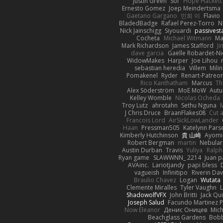
Justin Green
Sof
Hope Hackett
Ernesto Gomez
Joep Meindertsma
Gaetano Gargano
민희 이
Flavio
BladedBadge
Rafael Perez-Torro
N
Nick Jainschigg
Siyouardi
passivest
Cocheta
Michael Witmann
Ma
Mark Richardson
James Stafford
J
dave garcia
Gaëlle Robardet-Ni
WidowMakes
Harper
Joe Lihou
sebastian heredia
Villem
Mili
Pomakenel
Ryder
Renart-Patreo
Rico Kanthatham
Marcus
Th
Alex Söderström
MoE MoW
Autu
Kelley Womble
Nicolas Ocheda
Troy Lutz
ahrotahn
Sethu Nguna
M
J Chris Druce
BraanFlakes08
Cut 
Francois Lord
AirSickLowLander
Haan
Pressman505
Katelynn Pars
Kimberly Hutchinson
貴 山崎
Ayomi
Robert Bergman
martin
Nebular
Austin Durban
Travis
Yuliya
Ralph
Ryan game
SLAWWNN_ 2214
Juan p
AVAinc.
Lariotjandy
papi bless
vagueish
Infinitipo
Riverin Da
Braulio Chavez
Logan
Wutata
Clemente Miralles
Tyler Vaughn
ShadowolfVFX
John Britti
Jack Qu
Joseph Salud
Facundo Martinez P
Now Eleanor
Денис Оницев
Mich
Beachglass Gardens
Bobb