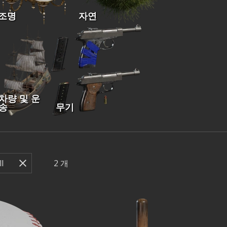
조명
자연
차량 및 운
송
무기
2
개