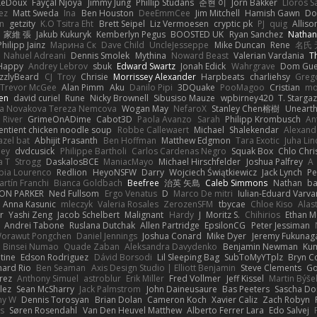
LeDoux
Fayçal Njoya
Jimmy Jung
Phillip Studans
준현 이
Jorn Bakker
Lloros S
ez
Matt Sweda
Ina
Ben Houston
DeeEmmCee
Jim Mitchell
Hamish Gawn
Do
n
getzity
K.O Tsitra Eht
Brett Seipel
Liz Vermoesen
cryptic pk
PJ
quig
Alliso
家維 張
Jakub Kukuryk
Kemberlyn Pegus
BOOSTED UK
Ryan Sanchez
Nathan
Philipp Jainz
Марина Ск
Dave Child
UncleJesseppe
Mike Duncan
Rene
名氏 
Nahuel Adreani
Dennis Smolek
Mythina
Noward Beast
Valerian Vardania
T
Happy
Andrey Lebrov
sbuk
Edward Swartz
Jonah Edick
Wahrgrave
Dom Gue
izzlyBeard
CJ
Troy
Chrisie
Morrissey Alexander
Harpbeats
charliehsy
Greg
Trevor McGee
Alan Pimm
Aku
Danilo Pipi
3DQuake
PooMagoo
Cristian
mo
en
david curiel
Rune
Nicky Brownell
Sibusiso Mauze
wpbirney420
T. Starga
la Novakova Tereza Nemcova
Wogan May
NefaroX
Stanley Chen榕樹
Unearthl
n River
GrimeOnADime
Cabot3D
Paola Avanzo
Sarah
Philipp Krombusch
An
entient chicken noodle soup
Robbe Callewaert
Michael
Shalekendar
Alexand
azel bat
Abhijit Prasanth
Ben Hoffman
Matthew Edgmon
Tara Exotic
Juha Lin
ley
dvdcusick
Philippe Bartholi
Carlos Cardenas Negro
Squak Box
Chlo Chri
a T
Strogg
DaskalosBCE
ManiacMayo
Michael Hirschfelder
Joshua Palfrey
A
bia Lourenco
Redlion
HeyoNSFW
Darry
Wojciech Świątkiewicz
Jack Lynch
Pe
rtín Franchi
Bianca Goldbach
Beefree
治英 矢島
Caleb Simmons
Nathan
ba
ON PARKER
Ned Fullsom
Ergo Venatus
D
Marco De mitri
Iulian-Eduard Varva
Anna Kasunic
mleczyk
Valeria Rosales
ZerozenSFM
tbycae
Chloe Kiso
Alast
r
Yashi Zeng
Jacob Schelbert
Malignant
Hardy
J
Moritz S.
Chihirios
Ethan 
Andrei Tabone
Ruslana Dutchak
Allen Partridge
EpsilonCG
Peter Jessiman
orawut Pongchen
Daniel Jennings
Joshua Conard
Mike Dyer
Jeremy Fukunag
Binsei Numao
Quade Zaban
Aleksandra Davydenko
Benjamin Newman
Ku
tine
Edson Rodriguez
Dávid Borsodi
Lil Sleeping Bag
SubToMyYTplz
Bryn C
nard Rio
Ben Seaman
Axis Design Studio | Elliott Benjamin
Steve Clements
Go
rez
Anthony Simuel
astroblur
Erik Miller
Fred Vollmer
Jeff Kissel
Martin Býše
lez
Sean McSharry
Jack Palmstrom
John Daineusaure
Bas Peeters
Sascha Do
hy W
Dennis Torosyan
Brian Dolan
Cameron Koch
Xavier Caliz
Zach Robyn
rs
Søren Rosendahl
Van Den Heuvel Matthew
Alberto Ferrer Lara
Edo Salvej