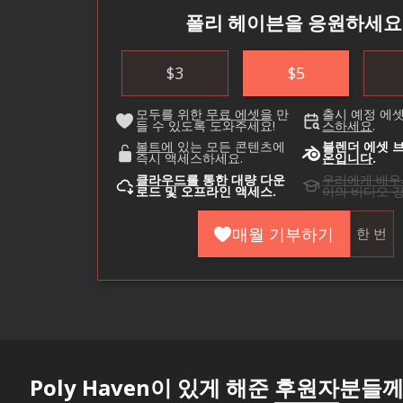
폴리 헤이븐을 응원하세요
$
3
$
5
모두를 위한
무료 에셋을
만
출시 예정 에
들 수 있도록 도와주세요!
스하세요
.
볼트에
있는 모든 콘텐츠에
블렌더 에셋 
즉시 액세스하세요.
온입니다
.
클라우드를
통한 대량 다운
우리에게 배
로드 및 오프라인 액세스.
이의 비디오 강
매월 기부하기
한 번
Poly Haven이 있게 해준
후원자
분들께