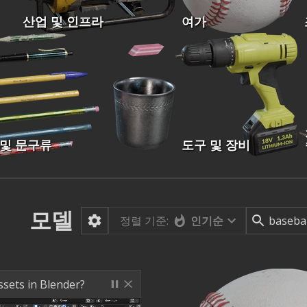
산업 및 인프라
여가
 및 문구류
도구 및 장비
모델
정렬 기준:
인기순
ssets in Blender?