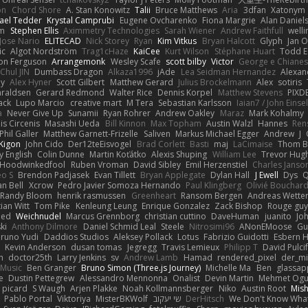
on
Chord Shore
A. Stan Konowitz
Talii
Bruce Matthews
Aria
3dfan
Xatonym
ael Tedder
Krystal Camprubi
Eugene Ovcharenko
Fiona Margrie
Alan Daniel
lm
Stephen Ellis
Aximmetry Technologies
Sarah Wiener
Andrew Faithfull
well
Jose Nario
ELITECAD
Nick Storey
Ryan
Kim Vitkus
Bryan Halcott
Glyph
Jan O
ic
Algot Nordström
Trag1cHaze
KaiCee
Kurt Wilson
Stéphane Huart
Todd E
on Ferguson
Arrangemonk
Wesley Scafe
scott bilby
Victor
George e Chiane
Chul JIN
Dumbass Dragon
Alkaza1996
jAde
Lea Seidman Hernandez
Alexan
ey
Alex Hyner
Scott Gilbert
Matthew Gerard
Julius Brockelmann
Alex
sotiris
araldsen
Gerard Redmond
Walter Rice
Dennis Korpel
Matthew Stevens
PIXD
ack
Lupo Marcio
creative mart
M Tera
Sebastian Karlsson
Iaian7 / John Einse
a
Never Give Up
Sunamii
Ryan Rohrer
Andrew Oakley
Maraz
Mark Kohalmy
nis Circenis
Masashi Ueda
Bill Kinnon
Max Topham
Austin Walzl
Hannes
Ren
Phil Galler
Matthew Garnett-Frizelle
Saliven
Markus Michael Egger
Andrew
J
Kigon
John Cido
Der12teEisvogel
Brad Corlett
Basti
maj
LaCimaise
Thom B
y English
Colin Dunne
Martin Koťátko
Alexis Shuping
William Lee
Trevor Hug
Hoodwinkedfool
Ruben Vroman
David Sibley
Emil Herzenstiel
Charles Janso
eo S
Brendon Padjasek
Evan Tillett
Bryan Applegate
Dylan Hall
J Ewell
Dys
Q
an Bell
Xcrow
Pedro Javier Somoza Hernando
Paul Klingberg
Olivié Bouchar
Randy Bloom
henrik rasmussen
Greenheart
Ransom Bergen
Andreas Wette
ian Witt
Tom Pike
Kenleung Leung
Enrique Gonzalez
Zack Bishop
Rouge gu
med
Weichnudel
Marcus Grennborg
christian cuttino
DaveHuman
juanito
Jo
ki
Anthony Dilmore
Daniel Schmid Leal
Steele
Nitrosimi96
ANonEMoose
Gu
runo Yudi
Daddios Studios
Aleksey Pollack
Lotus
Fabrizio Guidotti
Esbern 
s
Kevin Anderson
dusan tomas
Jegregg
Travis Lemieux
Philipp T
David Pulci
h
doctor25th
Larry Jenkins
sv
Andrew Lamb
Hamad
rendered_pixel
der_mi
Music
Ben Granger
Bruno Simon (Three.js Journey)
Michelle Ma
Ben
glassap
e
Dustin Pettegrew
Alessandro Mennonna
Onalist
Devin Martin
Mehmet Ogu
s picard
S Waugh
Arjen Plakke
Noah Kollmannsberger
Niko
Austin Root
Mis
Pablo Portal
Viktoriya
MisterBKWolf
שי יעקוב
DerHitsch
We Don't Know What