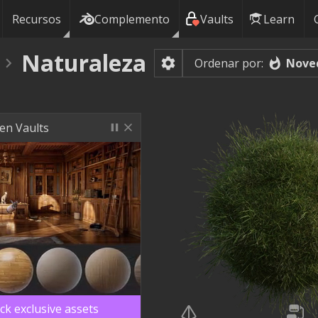
Recursos
Complemento
Vaults
Learn
Naturaleza
Nove
Ordenar por:
en Vaults
ck exclusive assets