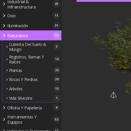
Industrial &
23
Infraestructura
Ocio
11
Iluminación
31
Naturaleza
101
Cubierta Del Suelo &
5
Musgo
Registros, Ramas Y
14
Raíces
Plantas
29
Rocas Y Piedras
39
Árboles
13
Vida Silvestre
1
Oficina Y Papelería
9
Herramientas Y
52
Equipos
Vehículos Y Transporte
11