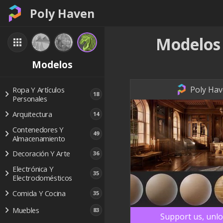
Poly Haven
Modelos
Modelos
Poly Hav
Ropa Y Artículos
18
Personales
Arquitectura
14
Contenedores Y
49
Almacenamiento
Decoración Y Arte
36
Electrónica Y
35
Electrodomésticos
Comida Y Cocina
35
Muebles
83
Support us, unlo