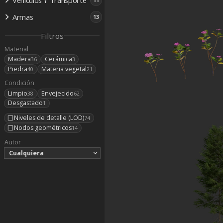
Armas
13
Filtros
Material
Madera
Cerámica
36
3
Piedra
Materia vegetal
40
21
Condición
Limpio
Envejecido
38
62
Desgastado
1
Niveles de detalle (LOD)
74
Nodos geométricos
14
Autor
Cualquiera