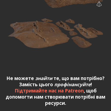
Не можете
знайти
те, що вам потрібно?
Замість цього
профінансуйте
!
Підтримайте нас на Patreon
, щоб
допомогти нам створювати потрібні вам
ресурси.