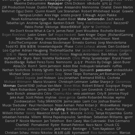
Maxime Detournière
Rayscaper
Chris Dickson
idkdude
성익 김
Piotr
JSR Production house
Dustin Pettegrew
Alessandro Mennonna
Onalist
Devin Martin
Mehmet Oguz Derin
Quinn Kowitt
Lee Stranahan
Robert Whitehead
kocat
Grawlix
Hampus Linden
Alex Vega
orestis picard
S Waugh
Arjen Plakke
Noah Kollmannsberger
Niko
Austin Root
Misha Samorodin
Zach wood
Tabatha Lyn
Andrew Sprague
Karsten Eckelt
Tony
VolkEnVaderland
Raizzer47
Pablo Portal
Viktoriya
MisterBKWolf
שי יעקוב
DerHitsch
We Don't Know What A Car Is
James Patel
Joeri Woudstra
Rochelle Bricker
Bojan Rončević
Justin Green
Sof
Hope Hackett
Sven Kröger
Dejvo
JRichardGaming
fatalmuffin
Sharp
movies byevan
Ayleen
Adam Hutchinson
Neet
EchoTheComposer
Andreas Stockmayer
Ernesto Gomez
Joep Meindertsma
Todd KS
景琦 张景琦
trowelandspade
Phase
Colin Lohaus
atoves
Dan Goddard
Loo Cypher
Adrian Haugseng
TheSmallGacha
trvr
Jacob Hooper
Gaetano Gargano
민희 이
Flavio
Artmachiner
Remy Ponso
Magnús Antonsson
Ben Milius
Griffin
rayhaan.3d
Skyro
Rain
Violetta Radkevich
Chris
Philip Spiessberger
Bryce Powell
BladedBadge
Rafael Perez-Torro
Nemnomi
おるす
Photini By Design
Jason Buier
AblazZe
Rom1
Serin Jameson
Aden Bise
nobuyuki takahashi
ruffles
Nathan Stoltzfoos
Freddy Sghetti
Nick Jainschigg
Siyouardi
passivestar
sirdeadduke
Michael Sasse
Jackson Quinn Gray
Steve Teeps
Romanov_art Romanov_art
David Sopala
Joel Hobson
Lou Jonathan
Bertrand RIVEILL
Cocheta
Michael Witmann
Marco Vizcaino
Christoph Letmaier
LaMar Sharpe Jr
Gbromios
Minmax
Daniel1060
Joshua Van-Male
Steve Mitas
Robert Billard
Scopique
Repsaj
Mark Richardson
James Stafford
Jim Rodney
Len Govednik
Cédric Le van
Nate Borsch
alessandro Citro
Osamu Abe
vera usselman
Orly R
Jimmie Floyd
Jake Aust
Scott Peters
mytrixx
dave garcia
Gaëlle Robardet-Nicolas
wymo
Zoidrawzaton
Toby SWANSON
Jaime Jasso
Liam Cox
Joshua Bramer
Mucai 'Daduska'
Paul Henderson
Nisse Axman
Peter Križan Jr.
WidowMakes
Harper
Joe Lihou
michael Chan
Jo Gylling
Braiden Dolph
たこーん
Austin Pierce
Willem Hörter
Valery
Maxence Vinot
Lev K
Woozle
Ackley
Tanya Krzywinska
Gorto
sebastian heredia
Villem
Milina Papadopoulos
SamBean
Sebastian Williams
igorrr
Daniel P
Nicole Manson
Jan Tellethon
Ben Casey
Max Cukrowski
Elvis Germano
CharlesD
Pomakenel
Ryder
Renart-Patreon
Kazo Kazo
Chuck CG
antonio palacios puertas
jack manzi
Bertinger
k
Tom Kayakson
GP
Christian Schau
Hristo Nikolov
将太郎 山田
kyomawolf
Rico Kanthatham
Marcus