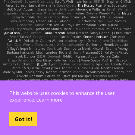
ThatDude69
Edward Greenberg
Scruffy Wolf
Irwin Jomar
曜萌 石
Stephen Griffith
Pascal Bureau
Samuel Avraham
Steve Cypert
The Rusted Pixel
Alex Söderström
MoE MoW
Autumn Grace
Leonardo Grosso
Alexander Williams
KerriTheWriter
alejandro chavez herrera
V
ramandeep kaur
Rafael Oliveira
Wendy Morris
Matze
Kelley Womble
Nicolas Ocheda
Kiba
Crunchy Numbers
El/Ellie/Eleanor
Sean Humphrey
Franco
Malik
LotionZulu
Punchersize
Neil Rowe
Nicolas
Genevieve Dumas
rich
cav528
Troy Lutz
ahrotahn
Sethu Nguna
Maciej Krzyszkowski
Jonathan Mullen
Reid Ellis
Robert Jefferson
Philippe Authier
yunlai hao
Juan Fonseca
Paulo Trecenti
Karol Droszcz
Fancy Flannel
J Chris Druce
BraanFlakes08
Cut and Ripped
Patrick Perkins
Simon Lindauer
Chris Arko
Patrick M
Didadi Le
Callum Walton
etudenc
zylo
Daniel
Artem Zhuzhlikov
Sam Gao
Womp
Francois Lord
AirSickLowLander
Guillermo
Henrik Lindqvist
Village's hope Miniatures
Spark Lab
Seamus
La Monk
Kitsun3
Sabrina Yeong
Barbara Hanusiak
Mitch Landers
Richard
Haan
Pressman505
Katelynn Parsec
Jacob Duhon
포로루
Deborah
84d93r
Ryszard Abdul
Michael Zahn
Diego Bermudez
Raw Magic
Kelly Tomlinson | Vision Space
VuD
Jaii Orozco
Kimberly Hutchinson
貴 山崎
Ayomide Awe
Sicong Ouyang
bjakbjak
Davide Medici
Padraic McQuarrie
david james
Toriten57
Ginsnile Allen
Moritz Cremer
Made by Miri
Tobias Jensby
Robert Bergman
martin
NebularStreams
Charles Chen
Anxiety Opossum
Carlos Esplugues
Jim Kneuper
sebastian botero
Almantas Vasiliauskas
Tess Cornwall
Rahul Chandwaney
Austin Durban
Travis
Yuliya
Ralph Does Stuff
EEEEE
Jelle sahmkow
Scopitones
Brad Mellesmoen
A J
Andrew Islas
Ignacio
Kalliope Marie
Josh Dunfee
Gen
viviisection
Seraphin Ernst
Ryan game
SLAWWNN_ 2214
Juan pablo Gutierrez
Thomas Elrod
ZED ZED
This website uses cookies to enhance the user
James Abney
John kivinen
Kieran Kuhn
Alec Drake
Desert Viber
MutantMike
experience.
Learn more.
Carl Glittenberg
Martin Guldbaek
AVAinc.
Lariotjandy
papi bless
DRKRM
THG Creative
lia wu
joop van drunick
Julie Woodcock
nic96
Dzät
Maxim Krioukov
Furkan Kirac
Scott North
Reese Moore
nofreelunch 100
vagueish
Infinitipo
Riverin David-Alexandre
DennyB
NAN YI
Paul Gleason
Tales of Scale
Hank Kaamura
Mind Bird
robzilla
HonorableHoplite
madmacx
AlisserB
Tim Boylan
Got it!
Braulio Chavez
Logan
Wutata
Andrew Osborne
Rafal
Higgins
Angel Diaz
Courtney Xenith
Francky Tang
salem shams
Alheren
Kevin Kennedy
Carlos Abraham Gutiérrez Solis
Clemente Miralles
Tyler Vaughn
Laster
Kris
Jackson N. Rocha
Paul McManus
TheCaptainAmerica
Bryant Bennett
Evelyne I
Dániel Zarándi
BenYanken69
SomeGuyBS
Tomas Kiniulis
ShadowolfVFX
John Britti