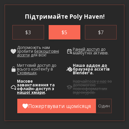
Підтримайте Poly Haven!
$
3
$
5
$
7
Допоможіть нам
Ранній доступ
до
зробити
безкоштовні
майбутніх активів.
ассети
для всіх!
Миттєвий доступ до
Наша
аддон до
всього контенту в
браузера ассетів
Сховищах
.
Blender'а.
Масове
Навчайтеся у нас
за
завантаження та
допомогою
офлайн-доступ з
повноформатних
нашої хмари
.
відеокурсів.
Пожертвувати щомісяця
Один