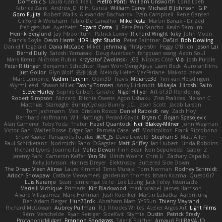
Domenic S
Laura Ganis
Ike Li
Pietro Ponti
William Unsworth
Lorie Loeb
Fabrice Zaini
Andrew_D
R.H. García
William Carey
Michael B Johnson
G.P
Goro Fujita
Robert Wallis
Alexander Bachvarov
Evan Campbell
Rene Gansen
Clifford A Worsham
Fábio De Carvalho
Mike Festa
Martin Banak - Dr Zed
fred gissubel
Ayetheist
Edgard Costa
JJ
Pere Pau Sancho
Kevin Barnum
Henrik Berglund
Jay Piboontum
Patrick Lowry
Richard Wright
kiky
John Moon
Francis Boyle
Devin Harris
HDR Light Studio
Peter Baintner
Da5id
Bob Dowling
Daniel Fitzgerald
Dana McCabe
Miket
jehrmaig
f1rstpers0n
Peggy O'Brien
Jason Lai
Bernd Dully
Satoshi Yamasaki
Doug Auerbach
fengquan wang
Aeon Soul
Mark Krenz
Nicholas Rubin
Krzysztof Zwolinski
JG3
Nicolas Côté
V-o
Josh Purple
Peter Rittinger
Benjamin Schechter
Ryan Won-Meng Apuy
Liam Beck
AuroranFilms
Just Gollor
Glyn Wolf
亮作 淡波
Melody Helen MacFarlane
Makoto Izawa
Marc Lemoine
Vadim Turchin
Odin3D
Travis
Moiarte3d
Tim van Helsdingen
WyrmHead
Shawn Miller
Tawny Tomsen
Andy Hickmott
Mikayla
Hiroshi Saito
Steve Hurley
Sophie Gilbert
Grische
Nigel Hillyer
Art of 3D Rendering
Robert Simpson
Nizzero
Ritchie Owens
Agon Ushaku
Zisis Psalidas
Nelson C
Matthias
Stareagle
BunnyCyclops Bunny
J.C.
Jason Scott
Jacob Larson
Tom Jachmann
Max
Cristian Rocco
Daniel Raboldt
ray
Zach Hoy
Bernhard Hoffmann
Will Hattingh
Perard-Gayot
Bryan C
Bojan Spasojevic
Alan Camerer
Toby Yoda
Thater
Hazel Quantock
Neil Blakey-Milner
John Wagman
Victor Gan
Walter Bosse
Edgar San
Pamela Case
Jeff
Modicolitor
Frank Riccobono
Shaw Kaake
Panagiotis Tourlas
果冻_JS
Dave Liewald
Stephan S
Matt Allen
Paul Schicketanz
Norimichi Sano
DGagster
Matt Griffey
Ian Hubert
Linda Robbins
Richard Lyons
Joanne Tai
Mahe Dewan
Finn Bear
Ivan Sepulveda
Gabor Z
Jeremy Park
Cameron Keffer
Yan Shi
Ulrich Woehr
Chris Li
Zachary Capalbo
Kelly Johnson
Hannes Dreyer
Elektrospy
Buttered Side Down
The Dread Vixen Alinsa
Laura Kimmel
Timo Muraja
Tom Norman
Rodney Schmidt
Arioch Snowpaw
Catface Meowmers
gardeninn thomas
Istvan Kozma
QuesoGr7
Luis Naranjo
Sean
jamie ngai to lo
Lök Leung
Jack Foley
fxtentacle
Marielli Vichique
Primaris
Kirt Blackwood
mark wrabel
James Harrison
Alvaro Villagomez
Mark Hoffman
Josh Roenker
Martin Lukačka
AaronFung
Ben-Adam Berger
Hun73rdk
Abraham Mast
YYSSun
Thierry Mayrand
Richard McGowan
Aubrey Pullman
R.J. Rhodes Writes
Atelier Argos Art
Light Films
Rémi Verschelde
Ryan Reisiger
SizeKivit
Stymie
Dustin
Patrick Brady
ProtanopicMidget
Brandon Snodgrass
Tyler K Spicher
Arnaud PUIRAVAUD