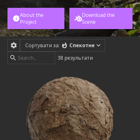
About the
Download the
Project
Scene
Спекотне
Сортувати за:
38
результати