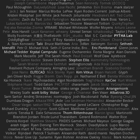
Joseph Catrambone
HippoThalamus
Sean Kennedy
Tomek LECOCQ
Paul Mcloughlin
DaLivelyGhost
Lose Pacific
Jimikimo
Ben Bosma
mark stalzer
Jack J
Ian Neisser
Marcus Morba
LePew
Ryan Roden-Corrent
Joshua Albers
Kristen Westphal
Jon White
Jack Fenech
Jotunkottr
Hexdrake's Art
Ted Curtis
nullinc
Zach du Toit
John Partington
Kazuki Kamimura
Mark Boss
Yaron L.
Lukas Kalbertodt
Marcos Vaz
Sébastien Tricoire
Masanori Tottori
QuirkyTopHat
ReJ aka Renaldas Zioma
VFRAME
Michael Whiteside
Wolfer Moyens
Arturo Leone
Pete
Alex Harvill
Lauri Kananen
wheany
Unreal Sensei
tchaikovsky2
Taylor J Peters
Molly Footman
大重生-TheRebirth
RSH__studio
Mat
S C
Cailrdar
PYTHA Lab
OddlyBigBear
binotti lucia
IT Roy
Karabo Legwaila
Zane Olson
Chord Shore
A. Stan Konowitz
Talii
Bruce Matthews
Aria
3dfan
Xatonym
Barney
Sethesh
blendFX
Petr O
Michael Vick
Seth // Gone Indie, Bro...
Eric Pontbriand
Glenn Jones
Michael Tedder
Krystal Camprubi
Eugene Ovcharenko
Fiona Margrie
Alan Daniels
Mark Mazaitis
Jeff
The Sarah Hirsch
Paul Dolzall
Wolf Daw
kyleboze
Taylor Galen Kadee
Steven Ekholm
Stephen Ellis
Aximmetry Technologies
Sarah Wiener
Andrew Faithfull
wellingtoncrab
Ada Rose Cannon
Resilient Picture Company
Almighty Laxz
Jonathan Brandt
Szabolcs Dombi
Jose Nario
ELITECAD
Nick Storey
Ryan
Kim Vitkus
Bryan Halcott
Glyph
Jan Oliver Koch
Reggie Storm
Dan Repp
pk
Nathaniel E Bell
Benita Winckler
Kai Honeck
Íkara
Psychosadistic
Algot Nordström
Trag1cHaze
KaiCee
Kurt Wilson
Stéphane Huart
Todd Eaton
P4C1F15T
charamath
Jakob Stolz
YeGrayHound
Kevin Turner
Brian McMullen
oleko senga
Jason Ferguson
Arrangemonk
Wesley Scafe
scott bilby
Victor
George e Chianese
Ben Visser
Albatross 3D
Sam Sartor
Andrej Striezenec
normalguy
Josh Macdonald
Pafka
Byeong Chul JIN
Dumbass Dragon
Alkaza1996
jAde
Lea Seidman Hernandez
Alexander Becker
Oscar Vargas
sastun1962
Totally Normal
Jared LeClaire
Christopher Bogs
Michael Dunkley
Alex Hyner
Scott Gilbert
Matthew Gerard
Julius Brockelmann
Alex
sotiris
Teneka B.
Dale Schwiesow
Thom Rittenhouse
Marcin Ignac
Martinotti
Brandon Jordan
Frode Lund Tharaldsen
Gerard Redmond
Walter Rice
Dennis Korpel
Matthew Stevens
PIXDES Games
Michael Mayeux
George Giagias
arash tirgari
Ryan Dening
Tim Warnock
Steven
Deadlyblack
Lupo Marcio
creative mart
M Tera
Sebastian Karlsson
Iaian7 / John Einselen
AsTheRainFell
Volkor
Rijndael
Patrick T Sullivan
Alexander Rath
david mares
Nayden Dochev
Moira
Never Give Up
Sunamii
Ryan Rohrer
Andrew Oakley
Maraz
Mark Kohalmy