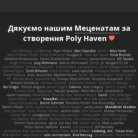
Дякуємо нашим
Меценатам
за
створення Poly Haven
Joni Mercado
S J Bennett
Ryan Wiebe
Max Chandler
Anton
Mike Verta
Max Christian Pohle
Scott DeWoody
Douglas K.
Yorik van Havre
Ernst Bronde
BetaFive Productions - Daren Dochterman
Eric Perley
James Robinson
I/O Studio
Roger Thomas
Joey Wittmann
Marcin Wiśniewski
James
JS
KangaroOz 3D
Leif Pedersen
Tomasz Muszyński
Roberd Palm
Lampantino
Javier Meseguer de Paz
Charles Tigner
Scott Wheeler
Eelco Dolstra
Lasse Kjønnås
Viduttam Katkar
chris huf
David Pekarek
Evan Seccombe
Manfred Knorr
PaulR
Malcolm Dwyer
Derek Carlin
RF
Wendy Ward
Fianna Wong
Tomasz Wyszolmirski
Riccardo Giovanetti
fr54
William Schilthuis
Herman Idzerda
Stephane Toraldo
Stephen D Swaney
Kai Gregor
Robert Angone
James Rogers
Calinou
Alan Gregory
Paul O' Grady
Phyl
Luthien Dulk
Miguelaxa
Takuya Sawatari
Peter Moonen
ambientCG
xavier moscoso
Vedat Afuzi
Thomas Lisle
Warren Moore
David
Zaq Schlanger
Chase Stone
Conicer
VoxelKei
Mikkel Nielsen
Nico Wardakas
Frank Grande
Denys Holovyanko
Bernd Schmidt
Brendon Porter
Erik Brundidge
Samuel
Martin Pražák
Sofia
Cyrille Maurice
Patrick Nugent
penti_mmd
Mondlicht Studios
Jack Humbert
Gun
Arman Sernaz
Atdhe Gashi
Petr Hloušek
Michael Fernandez
Caitlyn Byrne
paragsatyal
Nino Kapetanovic
Tobias Gallé
SonOfPorcupine
Leo Santos
Rob Waller
Michael Porter
Puzzlebox Props
Justin
honda78
Dimitri Diakopoulos
zgred
Jen Hao Yeh
esther carney
Mark Lopatka
Victor Gama Sabbithi
Alexlee
Jed Laurance
Jeff Barnaby
Johnathan Alan Vanderpool
Oliver Hotz
Scott Wilson
Cadalog, Inc.
Tobias Rösli
Rick Palmer
Neal Huston
sean dunderdale
Erel Herzog
OroborosNZ
RaptorBricks