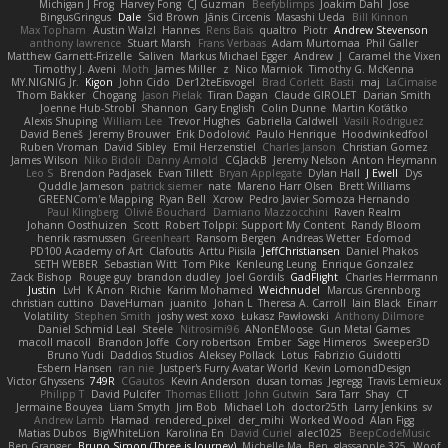
Michigan J Frog
Harvey Fong
CJ Guzman
Beefyblimps
Joakim Dahl
Jose
BingusGringus
Dale
Sid Brown
Jānis Circenis
Masashi Ueda
Bill Kinnon
Max Topham
Austin Walzl
Hannes
Rens Bais
qualtro
Piotr
Andrew Stevenson
anthony lawrence
Stuart Marsh
Frans Verbaas
Adam Murtomaa
Phil Galler
Matthew Garnett-Frizelle
Saliven
Markus Michael Egger
Andrew
J
Caramel the Vixen
Timothy J. Aveni
Moth
James Miller
z
Nico Marniok
Timothy G. McKenna
MY.NIGNIG Jr.
Kigon
John Cido
Der12teEisvogel
Brad Corlett
Basti
maj
LaCimaise
Thom Bakker
Chogang
Jason Pielak
Tiran Dagan
Claude GIROLET
Darian Smith
Joenne Hub-Strobl
Shannon
Gary English
Colin Dunne
Martin Koťátko
Alexis Shuping
William Lee
Trevor Hughes
Gabriella Caldwell
Vasili Rodriguez
David Beneš
Jeremy Brouwer
Erik Dodolović
Paulo Henrique
Hoodwinkedfool
Ruben Vroman
David Sibley
Emil Herzenstiel
Charles Janson
Christian Gomez
James Wilson
Niko Bidoli
Danny Arnold
CGJackB
Jeremy Nelson
Anton Heymann
Leo S
Brendon Padjasek
Evan Tillett
Bryan Applegate
Dylan Hall
J Ewell
Dys
Quddle Jameson
patrick siemer
nate
Mareno Harr Olsen
Brett Williams
GREENCom'e Mapping
Ryan Bell
Xcrow
Pedro Javier Somoza Hernando
Paul Klingberg
Olivié Bouchard
Damiano Mazzocchini
Raven Realm
Johann Oosthuizen
Scott
Robert Tolppi: Support My Content
Randy Bloom
henrik rasmussen
Greenheart
Ransom Bergen
Andreas Wetter
Edomod
PD100 Academy of Art
Clafoutis
Arttu Piisila
JeffChristiansen
Daniel Phakos
SETH WEBER
Sebastian Witt
Tom Pike
Kenleung Leung
Enrique Gonzalez
Zack Bishop
Rouge guy
brandon dudley
Joel Gordils
GadFlight
Charles Herrmann
Justin
LvH
K Anon
Richie
Karim Mohamed
Weichnudel
Marcus Grennborg
christian cuttino
DaveHuman
juanito
Johan L
Theresa A. Carroll
Iain Black
Einarr
Volatility
Stephen Smith
joshy west xoxo
Łukasz Pawłowski
Anthony Dilmore
Daniel Schmid Leal
Steele
Nitrosimi96
ANonEMoose
Gun Metal Games
macoll macoll
Brandon Joffe
Cory robertson
Ember
Sage Himeros
Sweeper3D
Bruno Yudi
Daddios Studios
Aleksey Pollack
Lotus
Fabrizio Guidotti
Esbern Hansen
ran nie
Justper's Furry Avatar World
Kevin LomondDesign
Victor Ghyssens
749R
CGautos
Kevin Anderson
dusan tomas
Jegregg
Travis Lemieux
Philipp T
David Pulcifer
Thomas Elliott
John Gutwin
Sara Tarr
Shay
CT
Jermaine Bouyea
Liam Smyth
Jim Bob
Michael Loh
doctor25th
Larry Jenkins
sv
Andrew Lamb
Hamad
rendered_pixel
der_mihi
Worked Wood
Alan Figg
Matias Dubos
BigWhiteLion
Karolina En
David Curiel
alec1025
BeepCodeMusic
Ben Granger
Bruno Simon (Three.js Journey)
Michelle Ma
Ben
glassapple 325
Woof