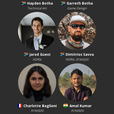
Hayden Botha
Garreth Botha
Technical Art
Game Design
Jarod Guest
Dimitrios Savva
טקסטורות, HDRIs
HDRIs
Charlotte Baglioni
Amal Kumar
טקסטורות
טקסטורות