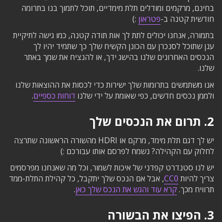
בחינם, מרקמים ומודלים תלת מימדיים, תוכל לתמוך בנו בתרומה
חודשית קטנה ב-
פטראון
:)
בתמורה, אנחנו יכולים לתת לך אות תודה קטנה, כמו גישה לתיקיית
ענן שתוכל לסנכרן עם הכונן הקשיח שלך כך שתמיד יהיו לך
הנכסים האחרונים שלנו בהישג ידך, או להנציח את שמך באתר
שלנו.
אנו משתמשים בתרומות שלך ישירות כדי לכסות את ההוצאות שלנו
ולממן נכסים חדשים, כפי שאומת על ידי שלנו
דוחות כספיים
.
2.
תרום את הנכסים שלך
יש לך דגם תלת מימד, מרקם או HDRI מהשורה הראשונה שתרצה
לחלוק עם הקהילה? נשמח לפרסם אותו עבורכם :)
יש לנו סטנדרט קפדני של איכות לשמור, וכל מה שאנחנו מפרסמים
צריך להיות
CC0
, אבל אם הנכס שלך יתקבל, כל קהילת התלת-ממד
תרוויח מכך.
קרא עוד והגש את הנכס שלך כאן
.
3.
הפיצו את הבשורה