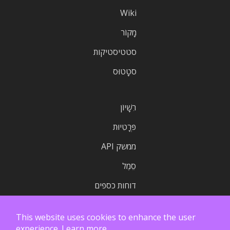
Wiki
מָקוֹר
סטטיסטיקות
סטָטוּס
רִשָׁיוֹן
פְּרָטִיוּת
ממשק API
סֵמֶל
דוחות כספים
This website uses cookies to enhance the user
experience.
Learn more.