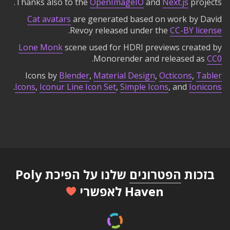
Thanks also to the
OpenImageIO
and
Next.js
projects.
Cat avatars
are generated based on work by David
.
Revoy released under the
CC-BY license
Lone Monk
scene used for HDRI previews created by
.
Monorender and released as
CC0
Icons by
Blender
,
Material Design
,
Octicons
,
Tabler
.
Icons
,
Iconur Line Icon Set
,
Simple Icons
, and
Ionicons
בזכות
הפטרונים
שלנו על הפיכת Poly
Haven לאפשרי