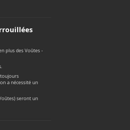
rrouillées
en plus des Voûtes -
.
 toujours
ion a nécessité un
 Voûtes) seront un