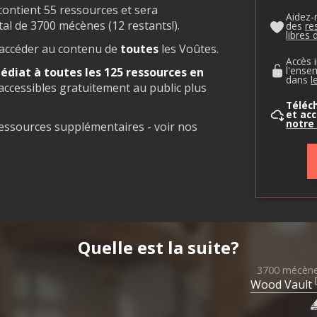
 contient 55 ressources et sera
Aidez-
al de 3700 mécènes (12 restants!).
des
re
libres 
 accéder au contenu de
toutes
les Voûtes.
Accès 
l'ense
diat à toutes les 125 ressources en
dans
l
accessibles gratuitement au public plus
Téléc
et acc
notre
ressources supplémentaires - voir nos
Quelle est la suite?
3700 mécèn
Wood Vault