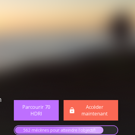
n
Parcourir 70
Accéder
HDRI
maintenant
562 mécènes pour atteindre l'objectif!