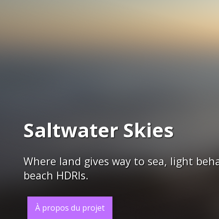
Saltwater Skies
Where land gives way to sea, light beha
beach HDRIs.
À propos du projet