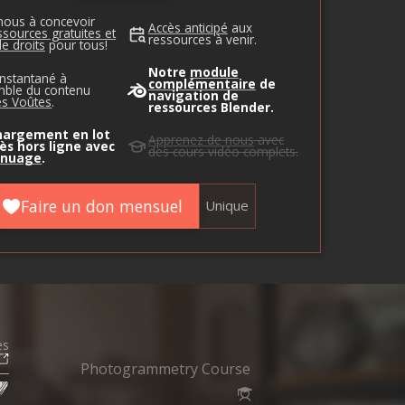
nous à concevoir
Accès anticipé
aux
ssources gratuites et
ressources à venir.
de droits
pour tous!
Notre
module
instantané à
complémentaire
de
mble du contenu
navigation de
es Voûtes
.
ressources Blender.
hargement en lot
Apprenez de nous
avec
ès hors ligne avec
des cours vidéo complets.
 nuage
.
Faire un don mensuel
Unique
es
Photogrammetry Course