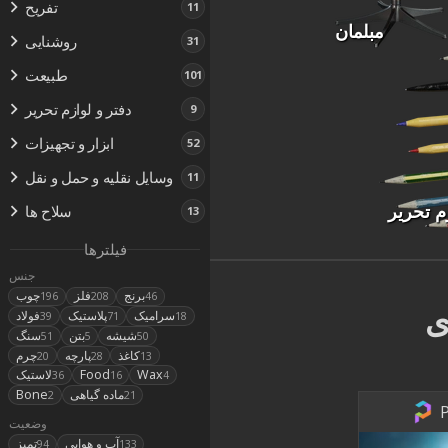
تفریح
11
مبلمان
روشنایی
31
طبیعت
101
دفتر و لوازم تحریر
9
ابزار و تجهیزات
52
وسایل نقلیه و حمل و نقل
11
م تحریر
سلاح ها
13
فیلترها
جنس
برنج
فلز
چوب
196
208
46
ی
سرامیک
پلاستیک
فولاد
39
71
18
شیشه
بتن
سنگ
51
5
50
کاغذ
پارچه
چرم
20
28
13
Wax
Food
لاستیک
36
16
4
ماده گیاهی
Bone
2
21
P
وضعیت
آب و هوایی
تمیز
94
133