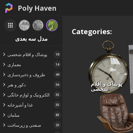
Poly Haven
Categories:
مدل سه بعدی
پوشاک و اقلام شخصی
18
معماری
14
ظروف و ذخیره‌سازی
49
پوشاک و اقلام
دکور و هنر
36
شخصی
الکترونیک و لوازم خانگی
35
غذا و آشپزخانه
35
مبلمان
83
صنعتی و زیرساخت
23