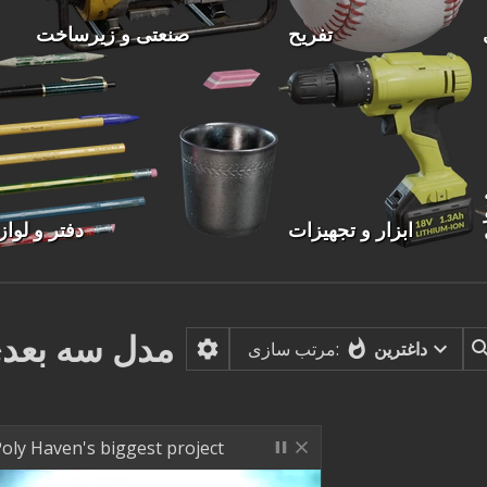
تفریح
صنعتی و زیرساخت
ابزار و تجهیزات
دفتر و لواز
مدل سه بعد
داغترین
مرتب سازی:
oly Haven's biggest project