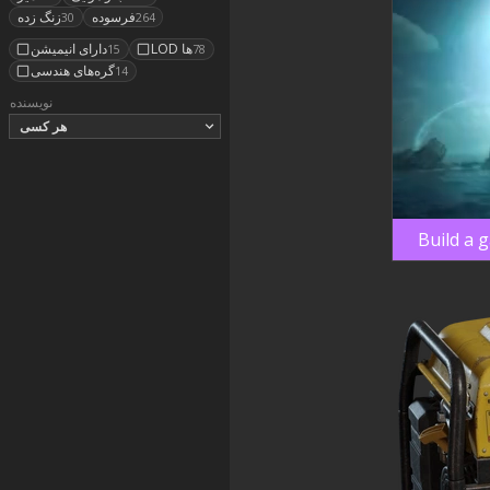
فرسوده
زنگ زده
30
264
LOD ها
دارای انیمیشن
15
78
گره‌های هندسی
14
نویسنده
هر کسی
Build a 