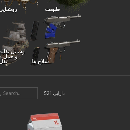
طبیعت
روشنایی
وسایل نقلیه
و حمل و
سلاح ها
نقل
دارایی
521