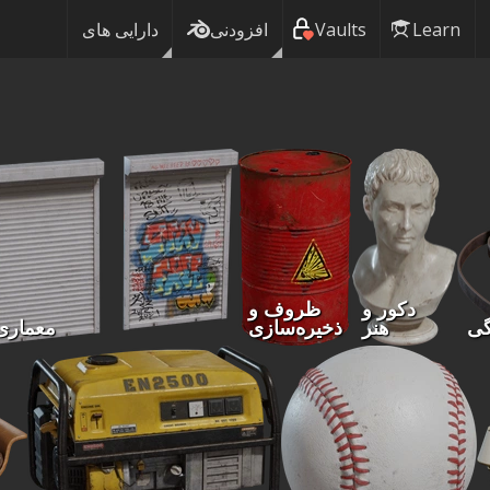
Learn
Vaults
افزودنی
دارایی های
دکور و
ظروف و
گی
هنر
ذخیره‌سازی
معماری