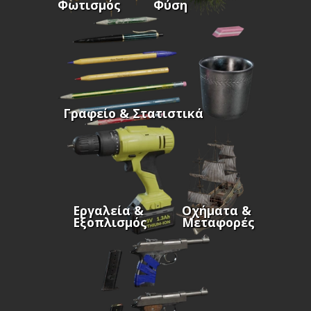
Φωτισμός
Φύση
Γραφείο & Στατιστικά
Εργαλεία &
Οχήματα &
Εξοπλισμός
Μεταφορές