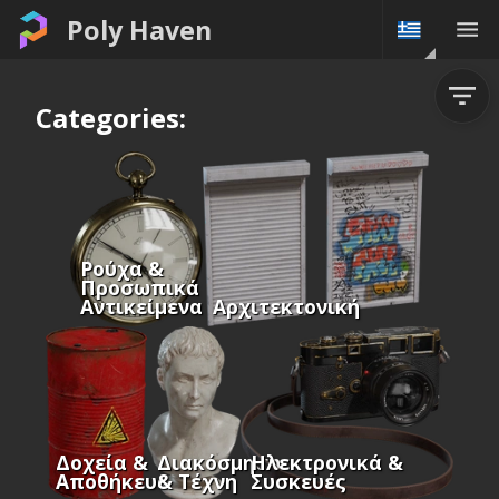
Poly Haven
Categories:
Ρούχα &
Προσωπικά
Αντικείμενα
Αρχιτεκτονική
Δοχεία &
Διακόσμηση
Ηλεκτρονικά &
Αποθήκευση
& Τέχνη
Συσκευές