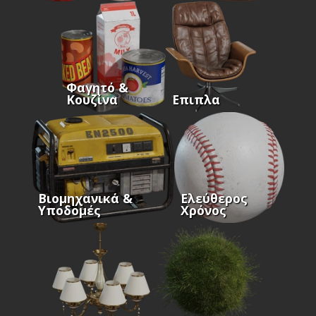
Φαγητό &
Κουζίνα
Επιπλα
Βιομηχανικά &
Ελεύθερος
Υποδομές
Χρόνος